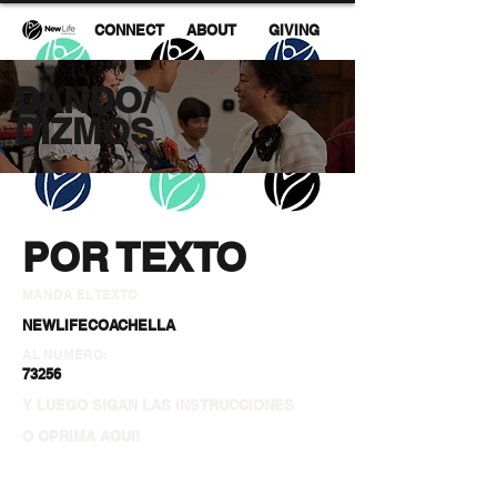
CONNECT
ABOUT
GIVING
DANDO/
DIZMOS
POR TEXTO
MANDA EL TEXTO
NEWLIFECOACHELLA
AL NUMERO:
73256
Y LUEGO SIGAN LAS INSTRUCCIONES
O OPRIMA AQUI!
GIVE HERE